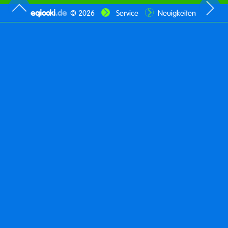
eqiooki
.de
© 2026
Service
Neuigkeiten
Kontakt
Impressum
Datenschutz
Sitemap
Themen
Mitmachen
Hilfe
Info
Menü
Entdecke deine Welt.