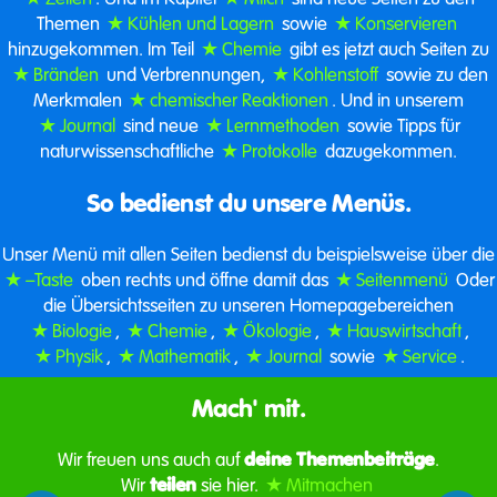
Themen
Kühlen und Lagern
sowie
Konservieren
hinzugekommen. Im Teil
Chemie
gibt es jetzt auch Seiten zu
Bränden
und Verbrennungen,
Kohlenstoff
sowie zu den
Merkmalen
chemischer Reaktionen
. Und in unserem
Journal
sind neue
Lernmethoden
sowie Tipps für
naturwissenschaftliche
Protokolle
dazugekommen.
So bedienst du unsere Menüs.
Unser Menü mit allen Seiten bedienst du beispielsweise über die
–Taste
oben rechts und öffne damit das
Seitenmenü
Oder
die Übersichtsseiten zu unseren Homepagebereichen
Biologie
,
Chemie
,
Ökologie
,
Hauswirtschaft
,
Physik
,
Mathematik
,
Journal
sowie
Service
.
Mach' mit.
Wir freuen uns auch auf
deine Themenbeiträge
.
Wir
teilen
sie hier.
Mitmachen