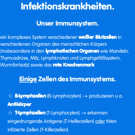
Infektionskrankheiten.
Unser Immunsystem.
ein komplexes System verschiedener
weißer Blutzellen
in
verschiedenen Organen des menschlichen Körpers
[insbesondere in den
lymphatischen Organen
wie Mandeln,
Thymusdrüse, Milz, Lymphknoten und Lymphgefäßsystem,
Wurmfortsatz] sowie das
rote Knochenmark
Einige
Zellen des Immunsystems.
B-Lymphzellen
[B-Lymphocyten] → produzieren u.a.
Antikörper
T-Lymphzellen
[T-Lymphocyten] → erkennen
eingedrungende Antigene [T-Helferzellen]
oder
töten
infizierte Zellen [T-Killerzellen]