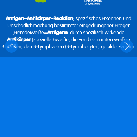
Antigen–Antikörper–Reaktion
; spezifisches Erkennen und
Unschädlichmachung
bestimmter
eingedrungener Erreger
[
Fremdeiweiße
=
Antigene
] durch spezifisch wirkende
Antikörper
[spezielle Eiweiße, die von bestimmten weißen
Blutzellen, den B-Lymphzellen (B-Lymphocyten) gebildet werden
Infektionskrankheiten.
Krankheit, die durch Ansteckung mit
Krankheitserregern
[Viren, Bakterien, Pilze etc.] bzw. deren schädigenden
Wirkstoffen hervorgerufen wird
Inkubationszeit
→ Zeit zwischen Ansteckung
Krankheitsausbruch
Beispiele
→ Grippe, Masern, Mumps, Tetanus, Hepatitis,
AIDS