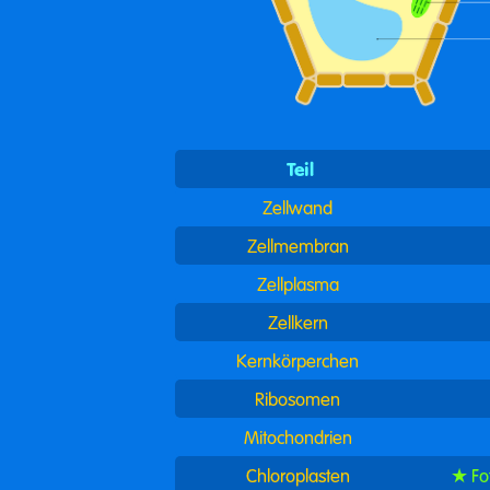
Teil
Zellwand
Zellmembran
Zellplasma
Zellkern
Kernkörperchen
Ribosomen
Mitochondrien
Chloroplasten
Fo