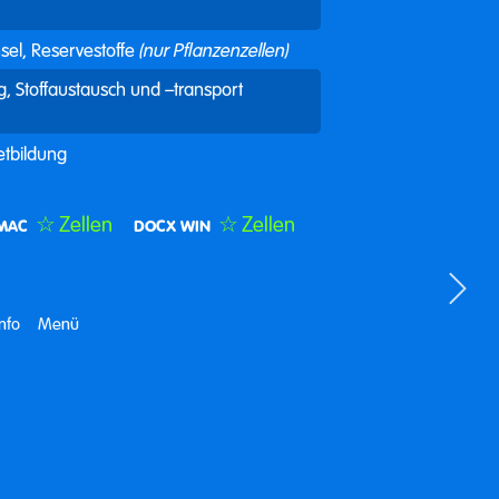
hsel, Reservestoffe
(nur Pflanzenzellen)
Stoffaustausch und –transport
etbildung
Zellen
Zellen
MAC
DOCX WIN
Info
Menü
Service