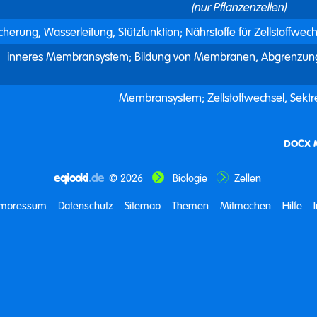
(nur Pflanzenzellen)
cherung, Wasserleitung, Stützfunktion; Nährstoffe für Zellstoffwec
inneres Membransystem; Bildung von Membranen, Abgrenzung, 
Membransystem; Zellstoffwechsel, Sektr
DOCX 
eqiooki
.de
© 2026
Biologie
Zellen
Impressum
Datenschutz
Sitemap
Themen
Mitmachen
Hilfe
Biologie
Umwelt
Hauswirtschaft
Physik
Mathematik
Journal
Entdecke deine Welt.