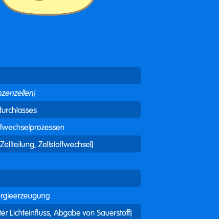
nzenzellen)
durchlasses
offwechselprozessen
ellteilung, Zellstoffwechsel]
ergieerzeugung
r Lichteinfluss, Abgabe von Sauerstoff]